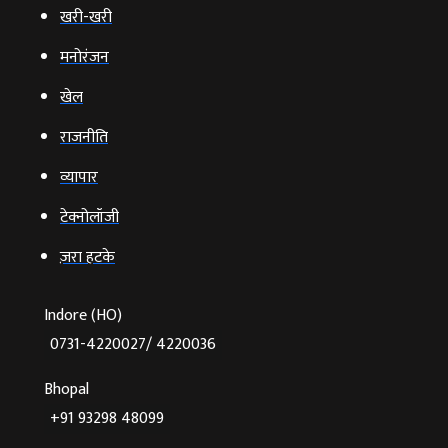
खरी-खरी
मनोरंजन
खेल
राजनीति
व्‍यापार
टेक्‍नोलॉजी
ज़रा हटके
Indore (HO)
0731-4220027/ 4220036
Bhopal
+91 93298 48099