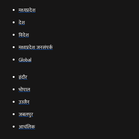
मध्‍यप्रदेश
देश
विदेश
मध्यप्रदेश जनसंपर्क
Global
इंदौर
भोपाल
उज्‍जैन
जबलपुर
आचंलिक