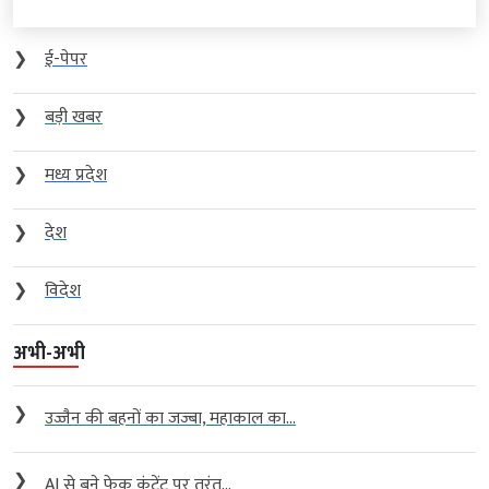
❯
ई-पेपर
❯
बड़ी खबर
❯
मध्य प्रदेश
❯
देश
❯
विदेश
अभी-अभी
❯
उज्जैन की बहनों का जज्बा, महाकाल का...
❯
AI से बने फेक कंटेंट पर तुरंत...