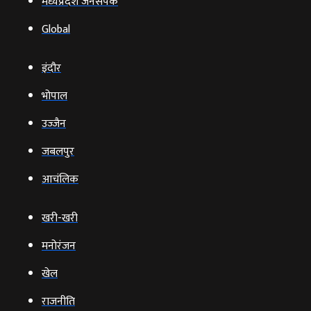
मध्यप्रदेश जनसंपर्क
Global
इंदौर
भोपाल
उज्‍जैन
जबलपुर
आचंलिक
खरी-खरी
मनोरंजन
खेल
राजनीति