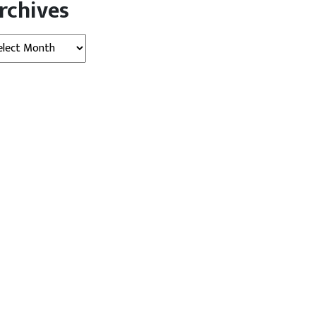
rchives
hives