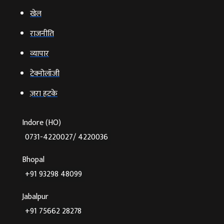
खेल
राजनीति
व्‍यापार
टेक्‍नोलॉजी
ज़रा हटके
Indore (HO)
0731-4220027/ 4220036
Bhopal
+91 93298 48099
Jabalpur
+91 75662 28278