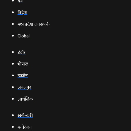
देश
विदेश
मध्यप्रदेश जनसंपर्क
Global
इंदौर
भोपाल
उज्‍जैन
जबलपुर
आचंलिक
खरी-खरी
मनोरंजन