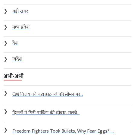
❯
बड़ी खबर
❯
मध्य प्रदेश
❯
देश
❯
विदेश
अभी-अभी
❯
CM विजय को बड़ा झटका! परिसीमन पर...
❯
दिल्ली में गिरी पार्किंग की दीवार, मलबे...
❯
Freedom Fighters Took Bullets, Why Fear Eggs?’:...