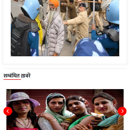
सम्बंधित ख़बरें