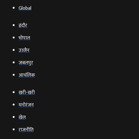
Global
इंदौर
भोपाल
उज्‍जैन
जबलपुर
आचंलिक
खरी-खरी
मनोरंजन
खेल
राजनीति