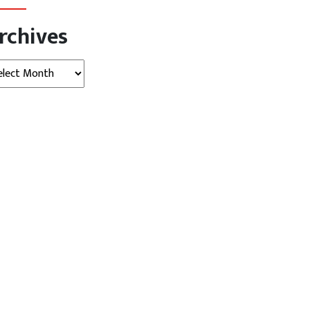
rchives
hives