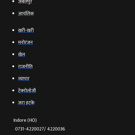
जबलपुर
आचंलिक
खरी-खरी
मनोरंजन
खेल
राजनीति
व्‍यापार
टेक्‍नोलॉजी
ज़रा हटके
Indore (HO)
0731-4220027/ 4220036