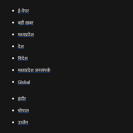
ई‑पेपर
बड़ी खबर
मध्‍यप्रदेश
देश
विदेश
मध्यप्रदेश जनसंपर्क
Global
इंदौर
भोपाल
उज्‍जैन