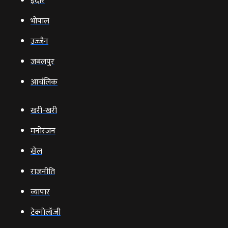
इंदौर
भोपाल
उज्‍जैन
जबलपुर
आचंलिक
खरी-खरी
मनोरंजन
खेल
राजनीति
व्‍यापार
टेक्‍नोलॉजी