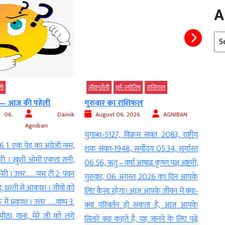
A
Arc
ली
जीवनशैली
धर्म-ज्‍योतिष
राशिफल
जीवन
े — आज की पहेली
गुरुवार का राशिफल
भगवा
परंपरा
 06,
Dainik
August 06, 2026
AGNIBAN
Agniban
Au
युगाब्ध-5127, विक्रम संवत 2083, राष्ट्रीय
1. एक पेड़ का अंग्रेजी नाम,
नई द
शक संवत-1948, सूर्योदय 05.34, सूर्यास्त
ेरी । खुशी ओमी एकता रानी,
स्वरू
06.56, ऋतु – वर्षा आषाढ़ कृष्ण पक्ष अष्टमी,
ेरी । उत्तर…….पाम ट्री 2. पवन
सभी द
गुरुवार, 06 अगस्त 2026 का दिन आपके
ूं, धरती से आकाश । जीवों को
माना 
लिए कैसा रहेगा। आज आपके जीवन में क्या-
मैं प्रकाश । उत्तर. …..वाष्प 3.
को आभ
क्या परिवर्तन हो सकता है, आज आपके
मीठा गाना, मेरे जी को लगे
अलंकर
सितारे क्या कहते हैं, यह जानने के लिए पढ़ें