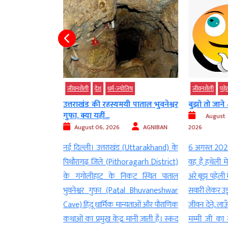
बड़ी खबर
जीवनशैली
देश
धर्म-ज्‍योतिष
जीवनशैली
पहे
सूर्य-शनि नवपंचम
उत्तराखंड की रहस्यमयी पाताल भुवनेश्वर
बुझो तो जान
गुफा, क्या यहीं...
August
AGNIBAN
August 06, 2026
AGNIBAN
2026
 ज्योतिष (Vedic
नई दिल्ली। उत्तराखंड (Uttarakhand) के
6 अगस्त 2026 
ं (Planets) की चाल
पिथौरागढ़ जिले (Pithoragarh District)
वह है हथेली म
ले विशेष योगों का
के गंगोलीहाट के निकट स्थित पाताल
अरे बूझ पहेली म
ा है। द्रिक पंचांग के
भुवनेश्वर गुफा (Patal Bhuvaneshwar
सवारी लेकर उड
6 को सूर्य और शनि
Cave) हिंदू धार्मिक मान्यताओं और पौराणिक
जीवन देने, लाऊँ 
गभग 120 डिग्री के
कथाओं का प्रमुख केंद्र मानी जाती है। स्कंद
मम्मी जी का 