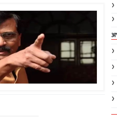
❯
❯
अ
❯
❯
❯
❯