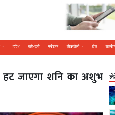
र
विदेश
खरी-खरी
मनोरंजन
जीवनशैली
खेल
राजनीत
े हट जाएगा शनि का अशुभ
ले