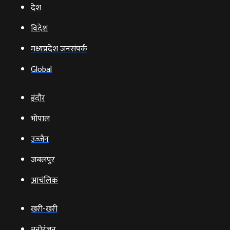
देश
विदेश
मध्यप्रदेश जनसंपर्क
Global
इंदौर
भोपाल
उज्‍जैन
जबलपुर
आचंलिक
खरी-खरी
मनोरंजन