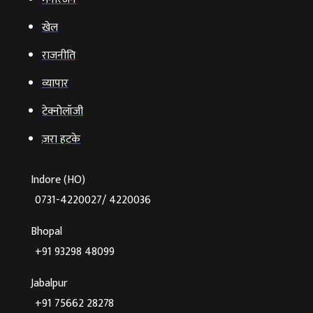
खेल
राजनीति
व्‍यापार
टेक्‍नोलॉजी
ज़रा हटके
Indore (HO)
0731-4220027/ 4220036
Bhopal
+91 93298 48099
Jabalpur
+91 75662 28278