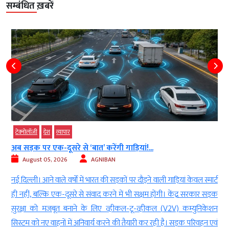
सम्बंधित ख़बरें
टेक्‍नोलॉजी
देश
व्‍यापार
अब सड़क पर एक-दूसरे से ‘बात’ करेंगी गाड़ियां!...
August 05, 2026
AGNIBAN
े
नई दिल्ली। आने वाले वर्षों में भारत की सड़कों पर दौड़ने वाली गाड़ियां केवल स्मार्ट
ई
ही नहीं, बल्कि एक-दूसरे से संवाद करने में भी सक्षम होंगी। केंद्र सरकार सड़क
)
सुरक्षा को मजबूत बनाने के लिए व्हीकल-टू-व्हीकल (V2V) कम्युनिकेशन
ध
सिस्टम को नए वाहनों में अनिवार्य करने की तैयारी कर रही है। सड़क परिवहन एवं