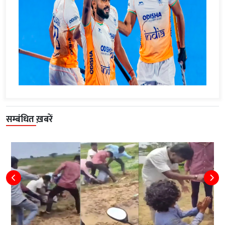
सम्बंधित ख़बरें