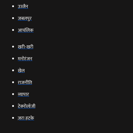
उज्‍जैन
जबलपुर
आचंलिक
खरी-खरी
मनोरंजन
खेल
राजनीति
व्‍यापार
टेक्‍नोलॉजी
ज़रा हटके