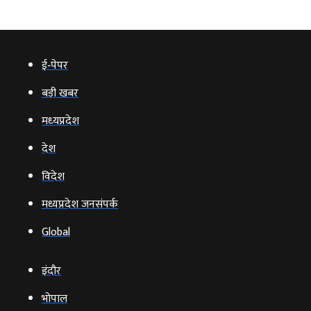
ई‑पेपर
बड़ी खबर
मध्‍यप्रदेश
देश
विदेश
मध्यप्रदेश जनसंपर्क
Global
इंदौर
भोपाल