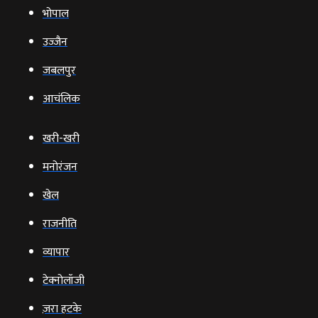
भोपाल
उज्‍जैन
जबलपुर
आचंलिक
खरी-खरी
मनोरंजन
खेल
राजनीति
व्‍यापार
टेक्‍नोलॉजी
ज़रा हटके