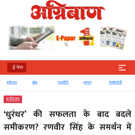
ई-पेपर
न
खेल
राजनीति
व्‍यापार
टेक्‍नोलॉजी
Global
मनोरंजन
‘धुरंधर’ की सफलता के बाद बदले
समीकरण? रणवीर सिंह के समर्थन में