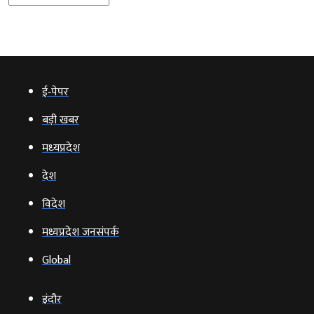
ई‑पेपर
बड़ी खबर
मध्‍यप्रदेश
देश
विदेश
मध्यप्रदेश जनसंपर्क
Global
इंदौर