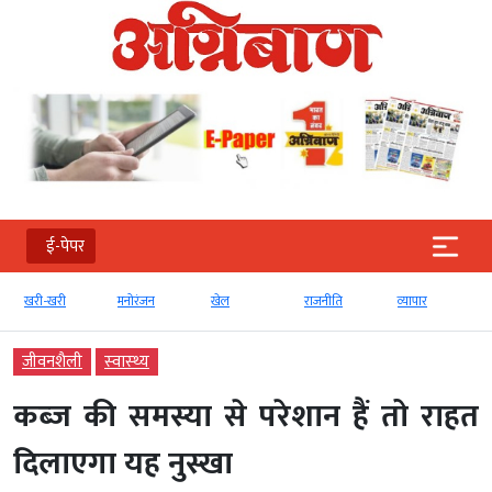
ई-पेपर
खरी-खरी
मनोरंजन
खेल
राजनीति
व्‍यापार
जीवनशैली
स्‍वास्‍थ्‍य
कब्‍ज की समस्‍या से परेशान हैं तो राहत
दिलाएगा यह नुस्‍खा