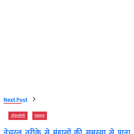
Next Post
जीवनशैली
स्‍वास्‍थ्‍य
नेचुरल तरीके से मुंहासों की समस्‍या से पाना