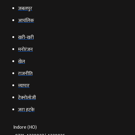
जबलपुर
आचंलिक
खरी-खरी
मनोरंजन
खेल
राजनीति
व्‍यापार
टेक्‍नोलॉजी
ज़रा हटके
Indore (HO)