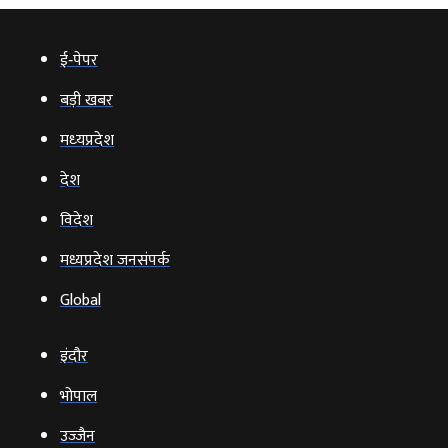
ई‑पेपर
बड़ी खबर
मध्‍यप्रदेश
देश
विदेश
मध्यप्रदेश जनसंपर्क
Global
इंदौर
भोपाल
उज्‍जैन