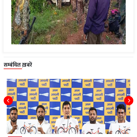
सम्बंधित ख़बरें