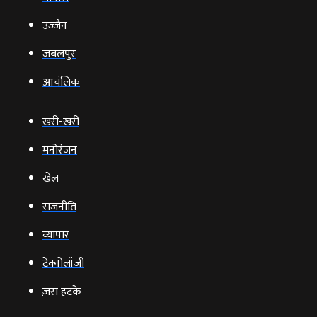
उज्‍जैन
जबलपुर
आचंलिक
खरी-खरी
मनोरंजन
खेल
राजनीति
व्‍यापार
टेक्‍नोलॉजी
ज़रा हटके