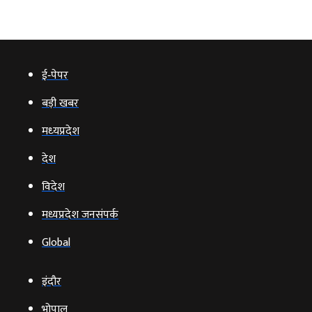
ई‑पेपर
बड़ी खबर
मध्‍यप्रदेश
देश
विदेश
मध्यप्रदेश जनसंपर्क
Global
इंदौर
भोपाल