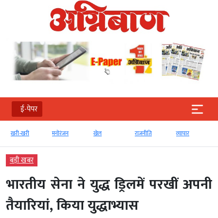
ई-पेपर
खरी-खरी
मनोरंजन
खेल
राजनीति
व्‍यापार
बड़ी खबर
भारतीय सेना ने युद्ध ड्रिल​में परखीं अपनी
तैयारियां, किया युद्धाभ्यास