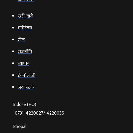
खरी-खरी
मनोरंजन
खेल
राजनीति
व्‍यापार
टेक्‍नोलॉजी
ज़रा हटके
Indore (HO)
0731-4220027/ 4220036
Bhopal