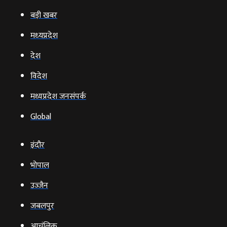
बड़ी खबर
मध्‍यप्रदेश
देश
विदेश
मध्यप्रदेश जनसंपर्क
Global
इंदौर
भोपाल
उज्‍जैन
जबलपुर
आचंलिक