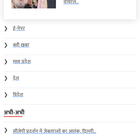
वायरल...
❯
ई-पेपर
❯
बड़ी खबर
❯
मध्य प्रदेश
❯
देश
❯
विदेश
अभी-अभी
❯
सीजेपी प्रदर्शन में जेबतराशों का आतंक, दिल्ली...