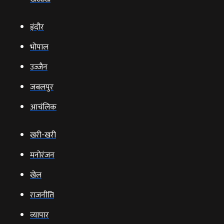
इंदौर
भोपाल
उज्‍जैन
जबलपुर
आचंलिक
खरी-खरी
मनोरंजन
खेल
राजनीति
व्‍यापार