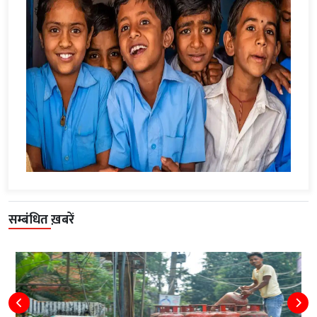
सम्बंधित ख़बरें