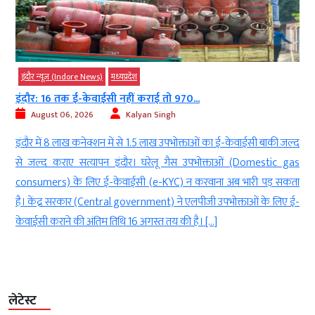
इंदौर न्यूज़ (Indore News)
मध्‍यप्रदेश
इंदौर: 16 तक ई-केवाईसी नहीं कराई तो 970...
August 06, 2026
Kalyan Singh
च
इंदौर में 8 लाख कनेक्शन में से 1.5 लाख उपभोक्ताओं का ई-केवाईसी बाकी जल्द
ज
से जल्द कराए सत्यापन इंदौर। घरेलू गैस उपभोक्ताओं (Domestic gas
ी
consumers) के लिए ई-केवाईसी (e-KYC) न करवाना अब भारी पड़ सकता
ो
है। केंद्र सरकार (Central government) ने एलपीजी उपभोक्ताओं के लिए ई-
केवाईसी कराने की अंतिम तिथि 16 अगस्त तय की है। […]
लेटेस्ट