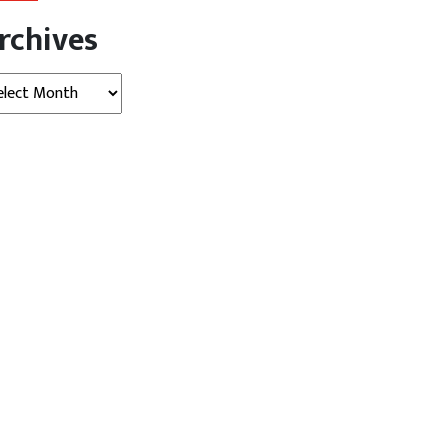
rchives
hives