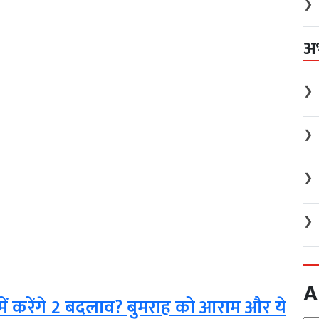
❯
अ
❯
❯
❯
❯
A
में करेंगे 2 बदलाव? बुमराह को आराम और ये