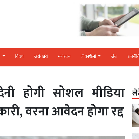
र
विदेश
खरी-खरी
मनोरंजन
जीवनशैली
खेल
राजनीत
ेनी होगी सोशल मीडिया
ले
कारी, वरना आवेदन होगा रद्द