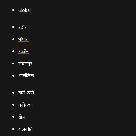
Global
इंदौर
भोपाल
उज्‍जैन
जबलपुर
आचंलिक
खरी-खरी
मनोरंजन
खेल
राजनीति