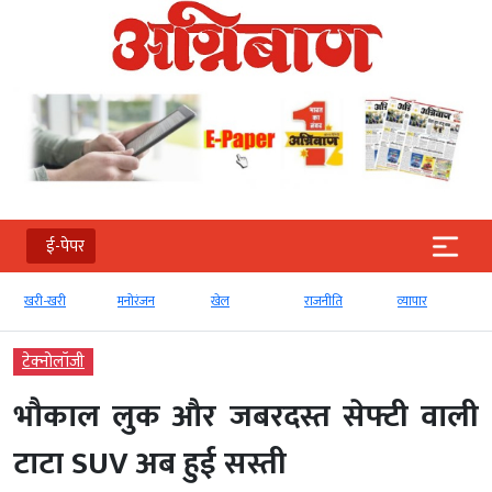
ई-पेपर
खरी-खरी
मनोरंजन
खेल
राजनीति
व्‍यापार
टेक्‍नोलॉजी
भौकाल लुक और जबरदस्त सेफ्टी वाली
टाटा SUV अब हुई सस्ती