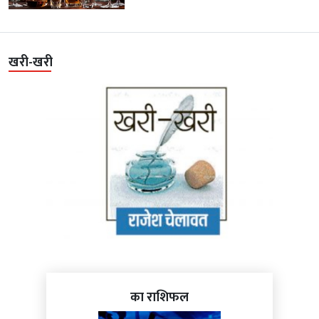
खरी-खरी
का राशिफल