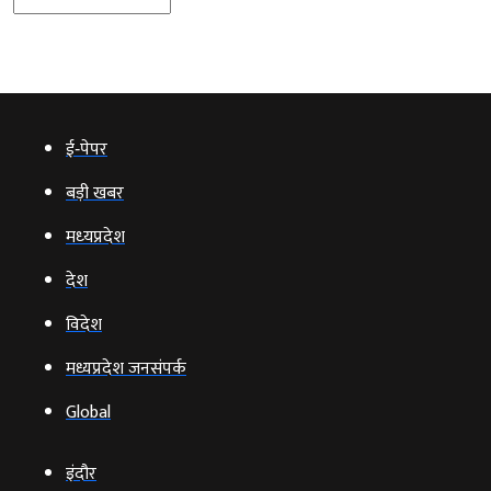
ई‑पेपर
बड़ी खबर
मध्‍यप्रदेश
देश
विदेश
मध्यप्रदेश जनसंपर्क
Global
इंदौर