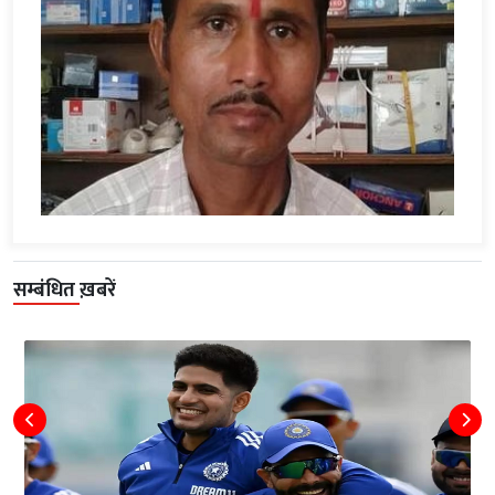
सम्बंधित ख़बरें