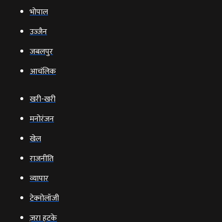
भोपाल
उज्‍जैन
जबलपुर
आचंलिक
खरी-खरी
मनोरंजन
खेल
राजनीति
व्‍यापार
टेक्‍नोलॉजी
ज़रा हटके