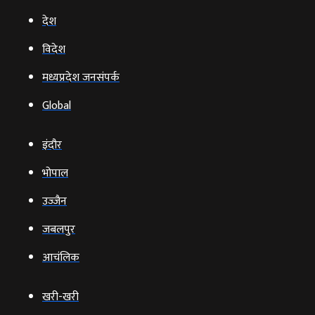
देश
विदेश
मध्यप्रदेश जनसंपर्क
Global
इंदौर
भोपाल
उज्‍जैन
जबलपुर
आचंलिक
खरी-खरी