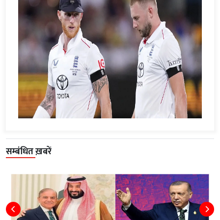
सम्बंधित ख़बरें