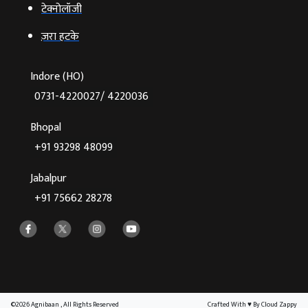
टेक्‍नोलॉजी
ज़रा हटके
Indore (HO)
0731-4220027/ 4220036
Bhopal
+91 93298 48099
Jabalpur
+91 75662 28278
©2026 Agnibaan , All Rights Reserved
Crafted With
♥
By Cloud Zappy