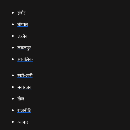
इंदौर
भोपाल
उज्‍जैन
जबलपुर
आचंलिक
खरी-खरी
मनोरंजन
खेल
राजनीति
व्‍यापार