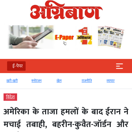
ई-पेपर
-खरी
मनोरंजन
खेल
राजनीति
व्‍यापार
टेक्‍नोलॉजी
विदेश
अमेरिका के ताजा हमलों के बाद ईरान ने
मचाई तबाही, बहरीन-कुवैत-जॉर्डन और