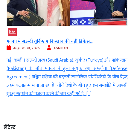
विदेश
़ी डिफेंस...
ट्रंप को तनाव के बीच ईरान से समझौते...
August 08, 2026
AGNIBAN
 तुर्किए (Turkiye) और पाकिस्तान
नई दिल्ली। अमेरिका और ईरान (America and
ंयुक्त रक्षा समझौता (Defense
बीच राष्ट्रपति डोनाल्ड ट्रंप (American Pre
नीतिक परिस्थितियों के बीच बेहद
बयान दिया है। ट्रंप को उम्मीद है कि दोनों देशो
ों के बीच हुए इस समझौते में आपसी
किसी समझौते तक पहुंच सकती है। उन्होंने कहा
 गई है। […]
बढ़ […]
लेटेस्ट