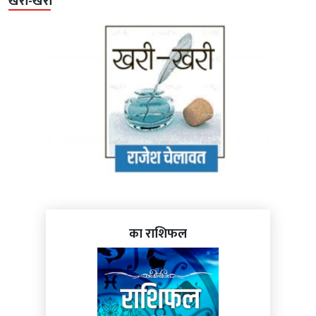
खरी-खरी
का राशिफल