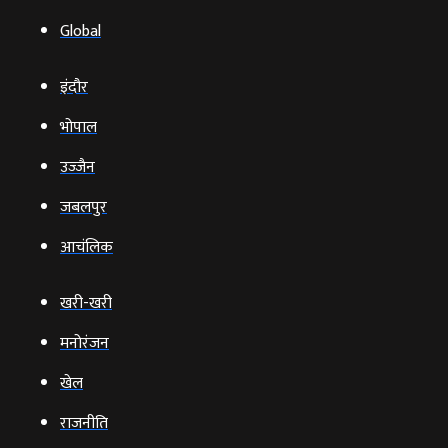
Global
इंदौर
भोपाल
उज्‍जैन
जबलपुर
आचंलिक
खरी-खरी
मनोरंजन
खेल
राजनीति