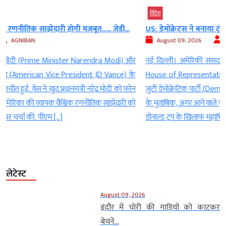
विदेश
US: डेमोक्रेट्स ने बनाया ट्रंप को घेरने का...
August 09, 2026
AGNIBAN
र
नई दिल्ली। अमेरिकी संसद (हाउस ऑफ रिप्रेजेंटेटिव्स) (US Congress -
े
House of Representatives) में दोबारा अपनी सरकार बनाने की उम्मीद में
न
जुटी डेमोक्रेटिक पार्टी (Democratic Party) ने बड़ा प्लान बनाया है. पार्टी सूत्रों
ो
के मुताबिक, अगर आने वाले चुनाव में डेमोक्रेट्स को जीत मिलती है, तो वो राष्ट्रपति
डोनाल्ड ट्रंप के खिलाफ महाभियोग नहीं चलाएंगे. इसके […]
लेटेस्ट
August 09, 2026
इंदौर में चोरी की गाड़ियों को काटकर
बेचने...