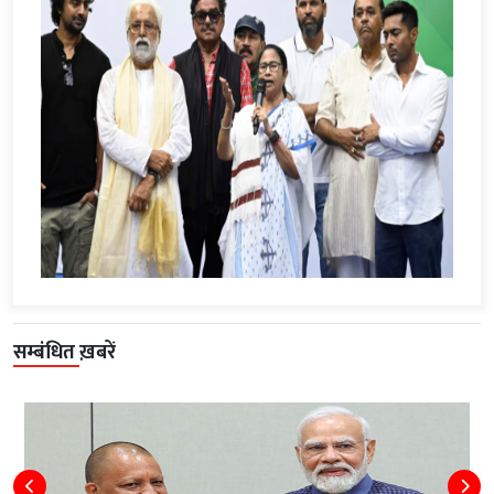
सम्बंधित ख़बरें