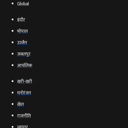
Global
इंदौर
भोपाल
उज्‍जैन
जबलपुर
आचंलिक
खरी-खरी
मनोरंजन
खेल
राजनीति
व्‍यापार