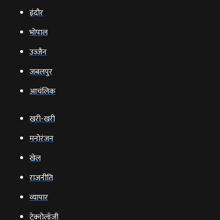
इंदौर
भोपाल
उज्‍जैन
जबलपुर
आचंलिक
खरी-खरी
मनोरंजन
खेल
राजनीति
व्‍यापार
टेक्‍नोलॉजी