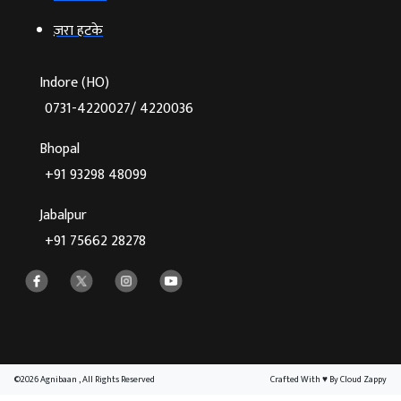
ज़रा हटके
Indore (HO)
0731-4220027/ 4220036
Bhopal
+91 93298 48099
Jabalpur
+91 75662 28278
©2026 Agnibaan , All Rights Reserved
Crafted With
♥
By Cloud Zappy