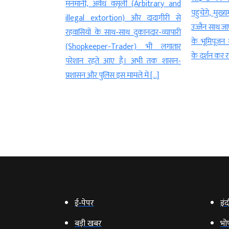
ि प्रशासन और केंद्र
मनमानी, अवैध वसूली (Arbitrary and
पहुंचेंगे, मुख्
ा एवं मानक प्राधिकरण
illegal extortion) और दादागीरी से
उज्जैन साथ जाए
 एबी रोड पर गोवर्धन
रहवासियों के साथ-साथ दुकानदार-व्यापारी
के भूमिपूजन म
(Shopkeeper-Trader) भी लगातार
के दर्शन कर रात
परेशान रहते आए हैं। अभी तक शासन-
प्रशासन और पुलिस इस मामले में […]
ई‑पेपर
इंद
बड़ी खबर
भो