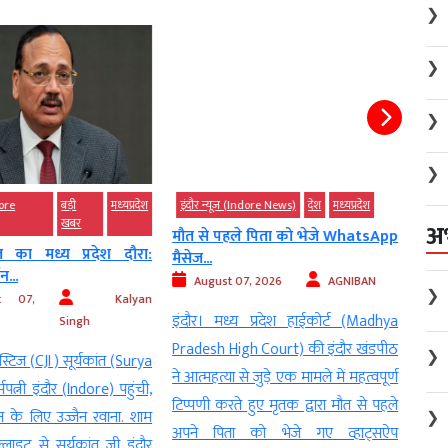
❯
❯
❯
❯
ore
बड़ी
मध्‍यप्रदेश
इंदौर न्यूज़ (Indore News)
देश
मध्‍यप्रदेश
इंदौर
खबर
अ
मौत से पहले पिता को भेजे WhatsApp
इंदौ
ंत का मध्य प्रदेश दौरा:
मैसेज...
जाएंगे.
...
August 07, 2026
AGNIBAN
❯
t 07,
Kalyan
2026
इंदौर। मध्य प्रदेश हाईकोर्ट (Madhya
Singh
इंदौर
Pradesh High Court) की इंदौर खंडपीठ
❯
टिज (CJI ) सूर्यकांत (Surya
शहर
ने आत्महत्या से जुड़े एक मामले में महत्वपूर्ण
त्नी इंदौर (Indore) पहुंची,
(Dila
टिप्पणी करते हुए मृतक द्वारा मौत से पहले
 के लिए उज्जैन रवाना. शाम
❯
पहले 
अपने पिता को भेजे गए व्हाट्सऐप
लाइट से सूर्यकांत जी इंदौर