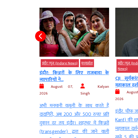
)
मध्‍यप्रदेश
इंदौर न्यूज़ (Indore News)
मध्‍यप्रदेश
इंदौर न्यूज़ (Ind
News)
ंदीदा गोवर्धन घी
इंदौर: किन्नरों के लिए राजबाड़ा के
CJI सूर्यका
व्यापारियों ने...
महाकाल दर्शन
Kalyan
August 07,
Kalyan
Augus
Singh
2026
Singh
2026
। इंदौर (Indore) में
अभी मनमानी वसूली के साथ करते हैं
इंदौर. चीफ जस्
 घी ब्रांड (Top 3
दादागिरी, अब 200 और 500 रुपए प्रति
Kant) की धर्मप
शामिल गोवर्धन घी
दुकान दर तय इंदौर। शहरभर में किन्नरों
महाकाल दर्शन
र बड़ी कार्रवाई की
(transgender) द्वारा की जाने वाली
साढ़े 5 की फ्