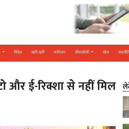
र
विदेश
खरी-खरी
मनोरंजन
जीवनशैली
खेल
राजनीत
ो और ई-रिक्शा से नहीं मिल
ले