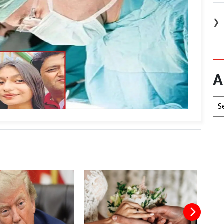
❯
A
Arc