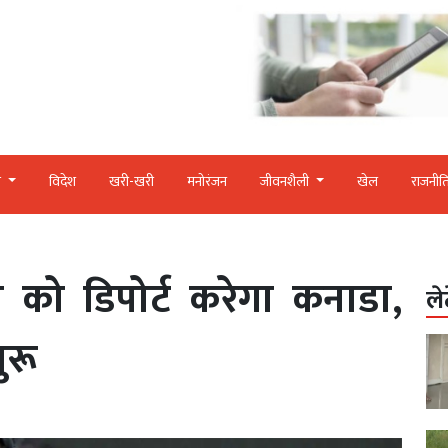
र
विदेश
खरी-खरी
मनोरंजन
जीवनशैली
खेल
राजनीत
ा को डिपोर्ट करेगा कनाडा,
ले
ुरू