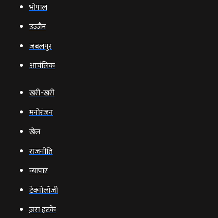
भोपाल
उज्‍जैन
जबलपुर
आचंलिक
खरी-खरी
मनोरंजन
खेल
राजनीति
व्‍यापार
टेक्‍नोलॉजी
ज़रा हटके