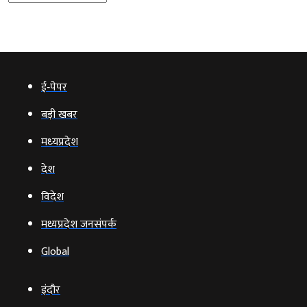
ई‑पेपर
बड़ी खबर
मध्‍यप्रदेश
देश
विदेश
मध्यप्रदेश जनसंपर्क
Global
इंदौर