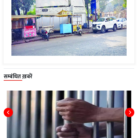
सम्बंधित ख़बरें