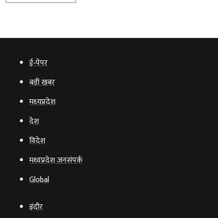
ई‑पेपर
बड़ी खबर
मध्‍यप्रदेश
देश
विदेश
मध्यप्रदेश जनसंपर्क
Global
इंदौर