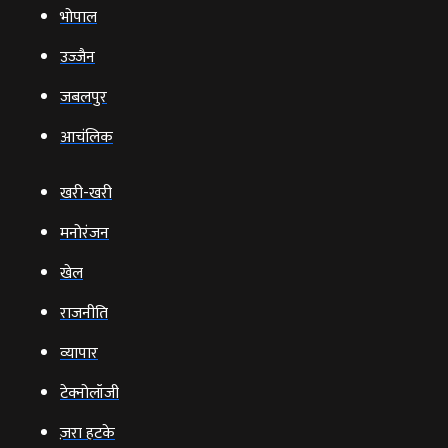
भोपाल
उज्‍जैन
जबलपुर
आचंलिक
खरी-खरी
मनोरंजन
खेल
राजनीति
व्‍यापार
टेक्‍नोलॉजी
ज़रा हटके