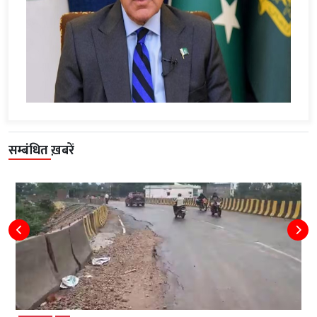
सम्बंधित ख़बरें