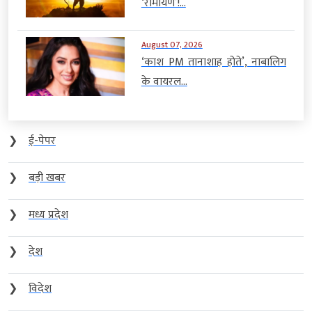
‘रामायण’!...
August 07, 2026
‘काश PM तानाशाह होते’, नाबालिग
के वायरल...
❯
ई-पेपर
❯
बड़ी खबर
❯
मध्य प्रदेश
❯
देश
❯
विदेश