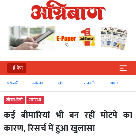
ई-पेपर
खरी-खरी
मनोरंजन
खेल
राजनीति
व्‍यापार
जीवनशैली
स्‍वास्‍थ्‍य
कई बीमारियां भी बन रहीं मोटपे का
कारण, रिसर्च में हुआ खुलासा