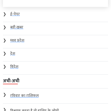
❯
ई-पेपर
❯
बड़ी खबर
❯
मध्य प्रदेश
❯
देश
❯
विदेश
अभी-अभी
❯
रविवार का राशिफल
❯
विश्वगुरु बनना है तो हाशिए के लोगों...