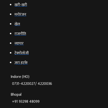
खरी-खरी
मनोरंजन
खेल
राजनीति
व्‍यापार
टेक्‍नोलॉजी
ज़रा हटके
Indore (HO)
0731-4220027/ 4220036
Bhopal
+91 93298 48099