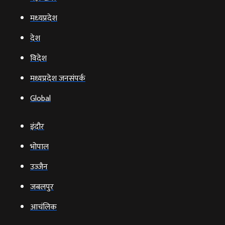
मध्‍यप्रदेश
देश
विदेश
मध्यप्रदेश जनसंपर्क
Global
इंदौर
भोपाल
उज्‍जैन
जबलपुर
आचंलिक