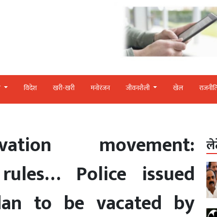
र
विदेश
खरी-खरी
मनोरंजन
जीवनशैली
खेल
राजनीत
vation movement:
ले
 rules… Police issued
dan to be vacated by