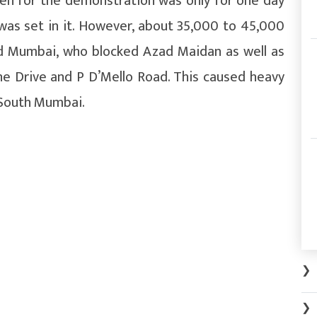
iven for the demonstration was only for one day
as set in it. However, about 35,000 to 45,000
ed Mumbai, who blocked Azad Maidan as well as
ne Drive and P D’Mello Road. This caused heavy
n South Mumbai.
❯
❯