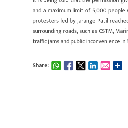
It is being told that the permission g
and a maximum limit of 5,000 people w
protesters led by Jarange Patil reach
surrounding roads, such as CSTM, Mari
traffic jams and public inconvenience i
Share: