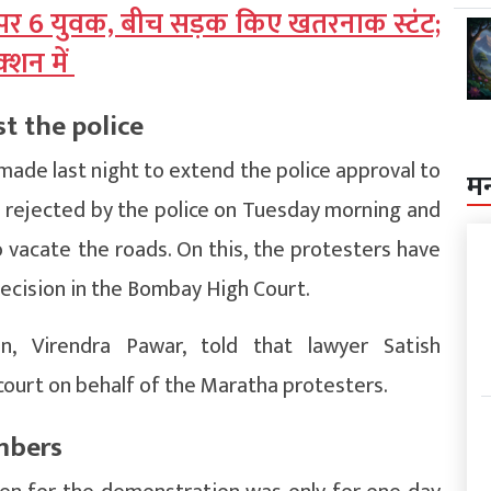
 पर 6 युवक, बीच सड़क किए खतरनाक स्टंट;
‍शन में
st the police
 made last night to extend the police approval to
म
 rejected by the police on Tuesday morning and
 vacate the roads. On this, the protesters have
 decision in the Bombay High Court.
, Virendra Pawar, told that lawyer Satish
 court on behalf of the Maratha protesters.
umbers