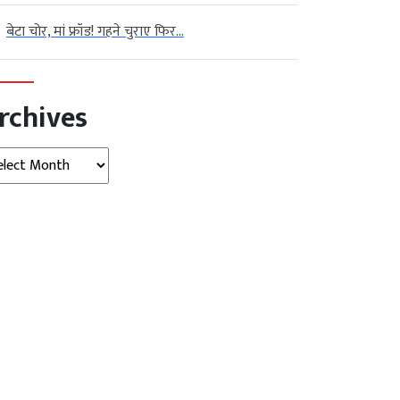
बेटा चोर, मां फ्रॉड! गहने चुराए फिर...
rchives
hives