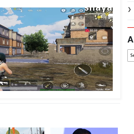
❯
A
Arc