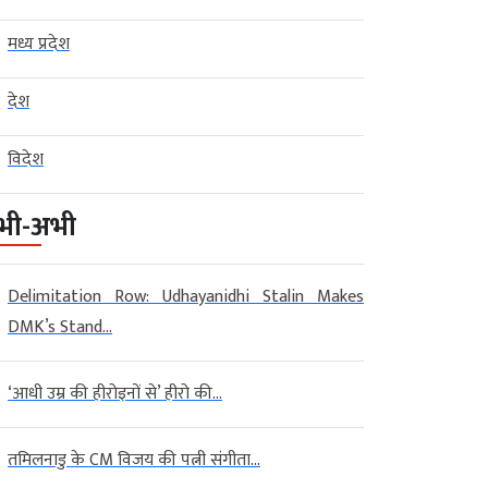
मध्य प्रदेश
देश
विदेश
भी-अभी
Delimitation Row: Udhayanidhi Stalin Makes
DMK’s Stand...
‘आधी उम्र की हीरोइनों से’ हीरो की...
तमिलनाडु के CM विजय की पत्नी संगीता...