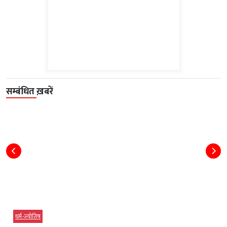
सम्बंधित ख़बरें
धर्म-ज्‍योतिष