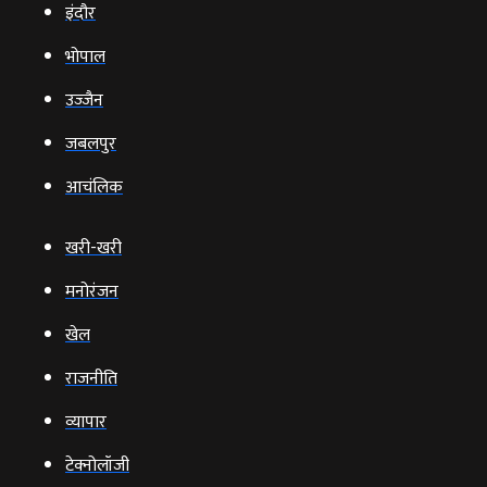
इंदौर
भोपाल
उज्‍जैन
जबलपुर
आचंलिक
खरी-खरी
मनोरंजन
खेल
राजनीति
व्‍यापार
टेक्‍नोलॉजी