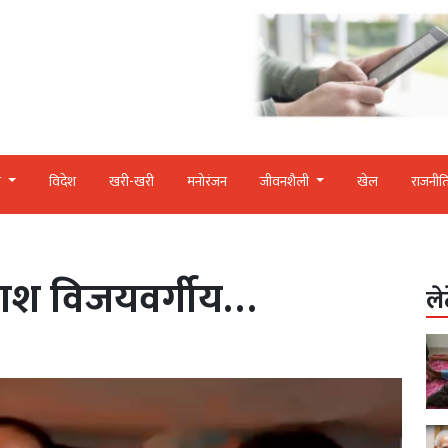
र
विदेश
खरी-खरी
मनोरंजन
जीवनशैली
खेल
राजनीत
ैलाश विजयवर्गीय…
ले