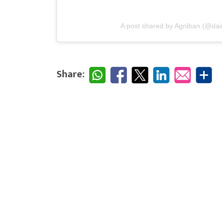
A post shared by Agniban (@dai
Share: