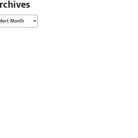
rchives
hives