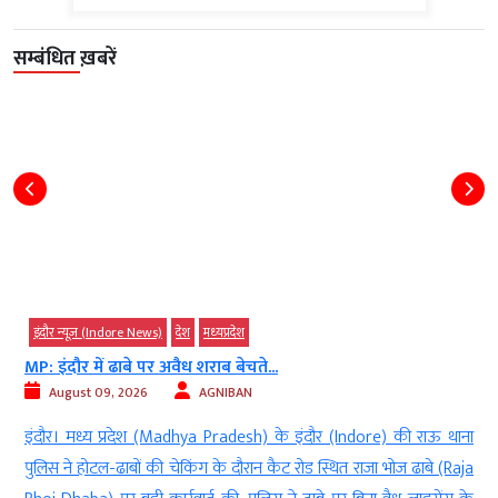
सम्बंधित ख़बरें
दौर न्यूज़ (Indore News)
देश
मध्‍यप्रदेश
इंदौर न
 इंदौर में ढाबे पर अवैध शराब बेचते...
अन्नपूर्
August 09, 2026
AGNIBAN
Aug
दौर। मध्य प्रदेश (Madhya Pradesh) के इंदौर (Indore) की राऊ थाना
इंदौर। इ
िस ने होटल-ढाबों की चेकिंग के दौरान कैट रोड स्थित राजा भोज ढाबे (Raja
द्वारा