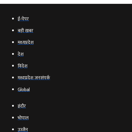
ई‑पेपर
बड़ी खबर
मध्‍यप्रदेश
देश
विदेश
मध्यप्रदेश जनसंपर्क
Global
इंदौर
भोपाल
उज्‍जैन