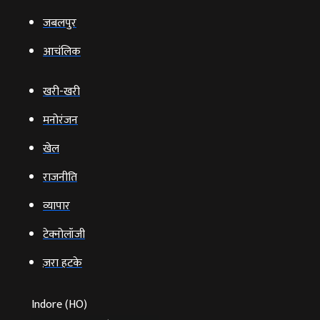
जबलपुर
आचंलिक
खरी-खरी
मनोरंजन
खेल
राजनीति
व्‍यापार
टेक्‍नोलॉजी
ज़रा हटके
Indore (HO)