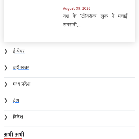
August 09, 2026
यश के ‘टॉक्सिक’ लुक ने मचाई
सनसनी,...
❯
ई-पेपर
❯
बड़ी खबर
❯
मध्य प्रदेश
❯
देश
❯
विदेश
अभी-अभी