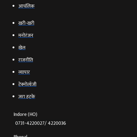
आचंलिक
खरी-खरी
मनोरंजन
खेल
राजनीति
व्‍यापार
टेक्‍नोलॉजी
ज़रा हटके
Indore (HO)
0731-4220027/ 4220036