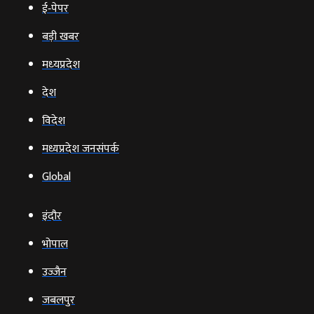
ई‑पेपर
बड़ी खबर
मध्‍यप्रदेश
देश
विदेश
मध्यप्रदेश जनसंपर्क
Global
इंदौर
भोपाल
उज्‍जैन
जबलपुर