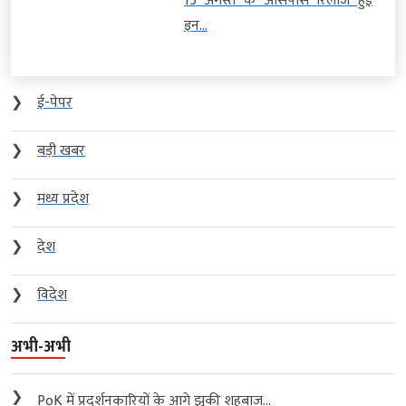
15 अगस्त के आसपास रिलीज हुई
इन...
❯
ई-पेपर
❯
बड़ी खबर
❯
मध्य प्रदेश
❯
देश
❯
विदेश
अभी-अभी
❯
PoK में प्रदर्शनकारियों के आगे झुकी शहबाज...