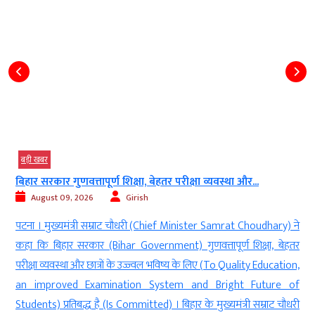
बड़ी खबर
्षा, बेहतर परीक्षा व्यवस्था और...
भोपाल निवास पर राष्ट्रीय ध्वज फ
irish
August 09, 2026
Girish
धरी (Chief Minister Samrat Choudhary) ने
भोपाल । मुख्यमंत्री मोहन यादव (
Government) गुणवत्तापूर्ण शिक्षा, बेहतर
निवास पर राष्ट्रीय ध्वज फहराकर
 उज्ज्वल भविष्य के लिए (To Quality Education,
Bhopal Residence) ‘हर घर तिरंग
on System and Bright Future of
‘Har Ghar Tiranga’ Campaign) । 
mitted) । बिहार के मुख्यमंत्री सम्राट चौधरी
जन-जन तक पहुंचाने के उद्देश्य से रविव