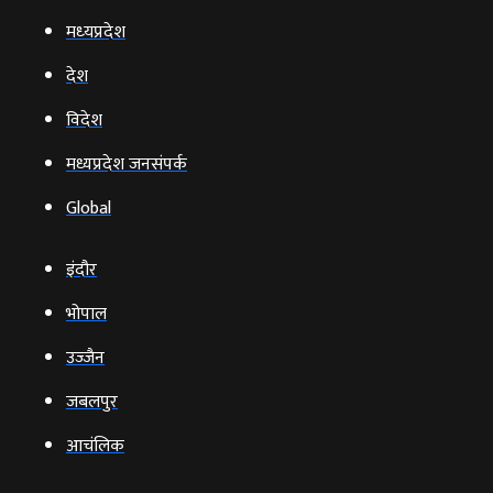
मध्‍यप्रदेश
देश
विदेश
मध्यप्रदेश जनसंपर्क
Global
इंदौर
भोपाल
उज्‍जैन
जबलपुर
आचंलिक