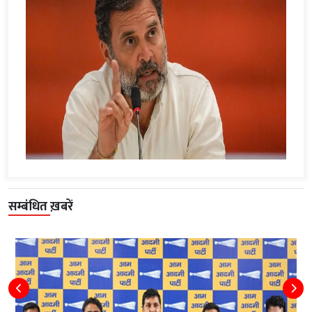
सम्बंधित ख़बरें