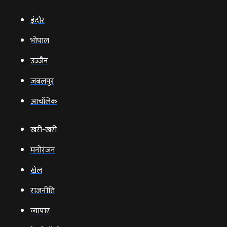
इंदौर
भोपाल
उज्‍जैन
जबलपुर
आचंलिक
खरी-खरी
मनोरंजन
खेल
राजनीति
व्‍यापार