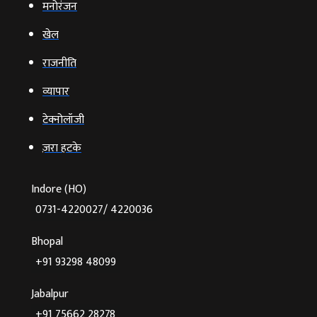
मनोरंजन
खेल
राजनीति
व्‍यापार
टेक्‍नोलॉजी
ज़रा हटके
Indore (HO)
0731-4220027/ 4220036
Bhopal
+91 93298 48099
Jabalpur
+91 75662 28278