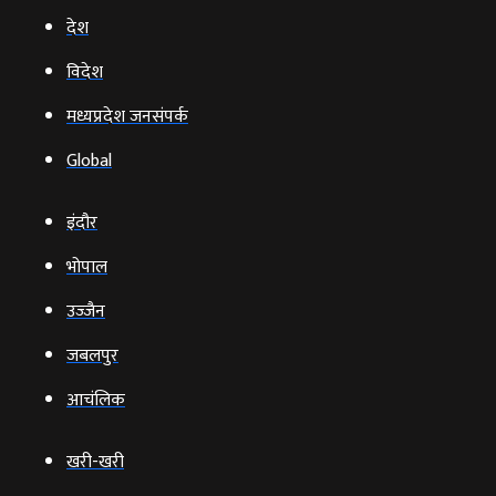
देश
विदेश
मध्यप्रदेश जनसंपर्क
Global
इंदौर
भोपाल
उज्‍जैन
जबलपुर
आचंलिक
खरी-खरी