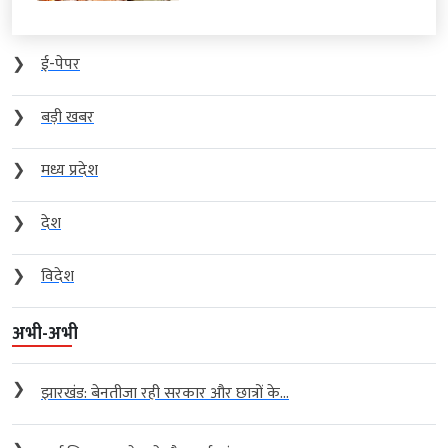
❯
ई-पेपर
❯
बड़ी खबर
❯
मध्य प्रदेश
❯
देश
❯
विदेश
अभी-अभी
❯
झारखंड: बेनतीजा रही सरकार और छात्रों के...