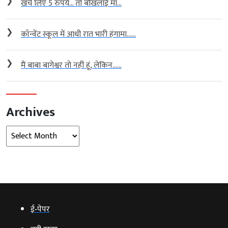
❯
खर्च लिए 5 रुपये… तो बौखलाई मां...
❯
कॉन्वेंट स्कूल में आधी रात भारी हंगामा…...
❯
मैं बाबा बागेश्वर तो नहीं हूं, लेकिन…...
Archives
Archives
ई‑पेपर