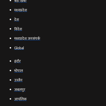
बड़ी खबर
मध्‍यप्रदेश
देश
विदेश
मध्यप्रदेश जनसंपर्क
Global
इंदौर
भोपाल
उज्‍जैन
जबलपुर
आचंलिक