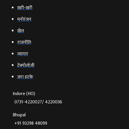
खरी-खरी
मनोरंजन
खेल
राजनीति
व्‍यापार
टेक्‍नोलॉजी
ज़रा हटके
Indore (HO)
0731-4220027/ 4220036
Bhopal
+91 93298 48099