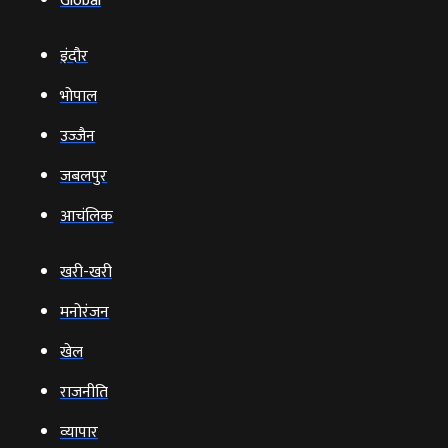
Global
इंदौर
भोपाल
उज्‍जैन
जबलपुर
आचंलिक
खरी-खरी
मनोरंजन
खेल
राजनीति
व्‍यापार