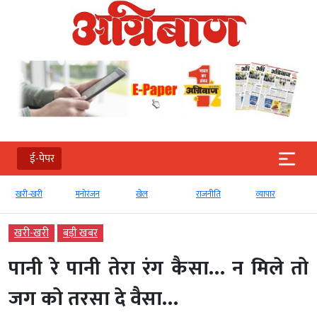
ई-पेपर
खरी-खरी
मनोरंजन
खेल
राजनीति
व्‍यापार
खरी-खरी
बड़ी खबर
पानी रे पानी तेरा रंग कैसा… न मिले तो
जग को तरसा दे वैसा…