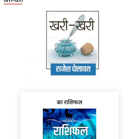
खरी-खरी
का राशिफल