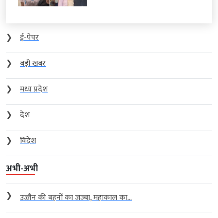
❯
ई-पेपर
❯
बड़ी खबर
❯
मध्य प्रदेश
❯
देश
❯
विदेश
अभी-अभी
❯
उज्जैन की बहनों का जज्बा, महाकाल का...