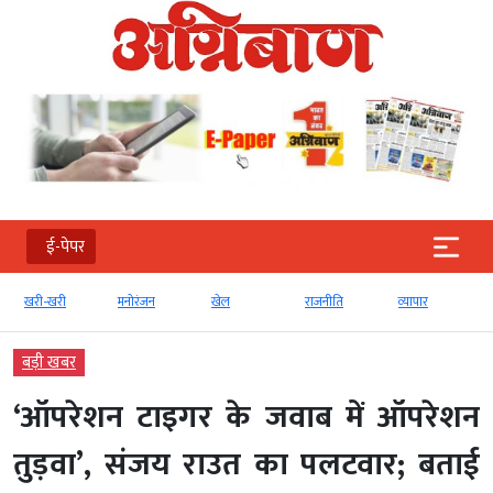
ई-पेपर
खरी-खरी
मनोरंजन
खेल
राजनीति
व्‍यापार
बड़ी खबर
‘ऑपरेशन टाइगर के जवाब में ऑपरेशन
तुड़वा’, संजय राउत का पलटवार; बताई