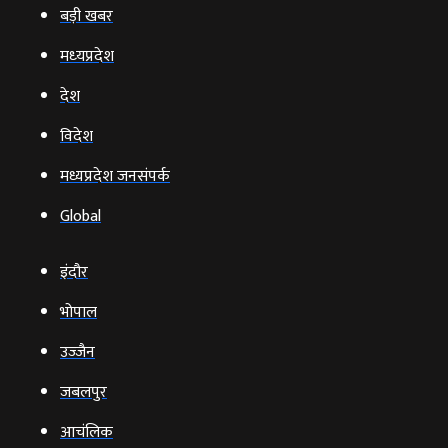
बड़ी खबर
मध्‍यप्रदेश
देश
विदेश
मध्यप्रदेश जनसंपर्क
Global
इंदौर
भोपाल
उज्‍जैन
जबलपुर
आचंलिक