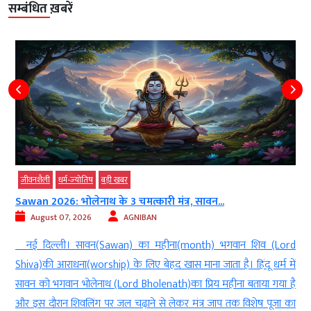
सम्बंधित ख़बरें
जीवनशैली
धर्म-ज्‍योतिष
बड़ी खबर
Sawan 2026: भोलेनाथ के 3 चमत्कारी मंत्र, सावन...
August 07, 2026
AGNIBAN
ल
नई दिल्ली। सावन(Sawan) का महीना(month) भगवान शिव (Lord
े
Shiva)की आराधना(worship) के लिए बेहद खास माना जाता है। हिंदू धर्म में
े
सावन को भगवान भोलेनाथ (Lord Bholenath)का प्रिय महीना बताया गया है
ं
और इस दौरान शिवलिंग पर जल चढ़ाने से लेकर मंत्र जाप तक विशेष पूजा का