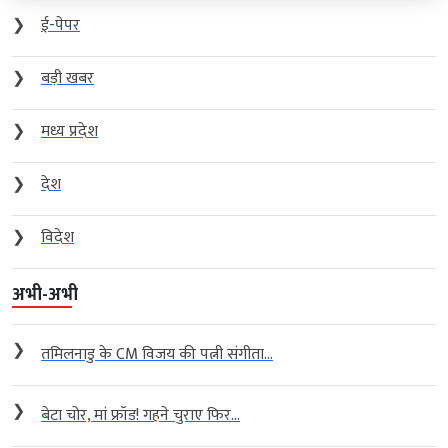
❯
ई-पेपर
❯
बड़ी खबर
❯
मध्य प्रदेश
❯
देश
❯
विदेश
अभी-अभी
❯
तमिलनाडु के CM विजय की पत्नी संगीता...
❯
बेटा चोर, मां फ्रॉड! गहने चुराए फिर...