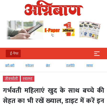
ई-पेपर
खरी-खरी
मनोरंजन
खेल
राजनीति
व्‍यापार
जीवनशैली
स्‍वास्‍थ्‍य
गर्भवती महिलाएं खुद के साथ बच्‍चे की
सेहत का भी रखें ख्‍याल, डाइट में करें इन