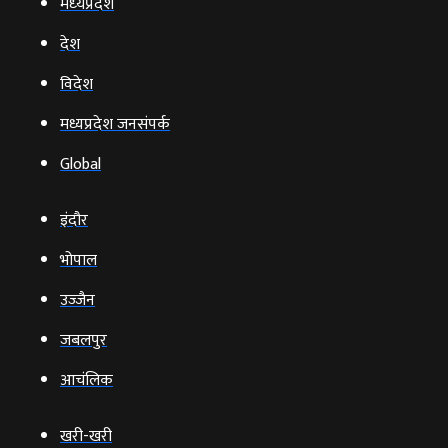
मध्‍यप्रदेश
देश
विदेश
मध्यप्रदेश जनसंपर्क
Global
इंदौर
भोपाल
उज्‍जैन
जबलपुर
आचंलिक
खरी-खरी