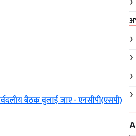
❯
अ
❯
❯
❯
❯
पर सर्वदलीय बैठक बुलाई जाए - एनसीपी(एसपी)
A