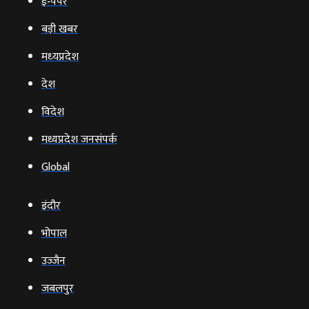
ई‑पेपर
बड़ी खबर
मध्‍यप्रदेश
देश
विदेश
मध्यप्रदेश जनसंपर्क
Global
इंदौर
भोपाल
उज्‍जैन
जबलपुर