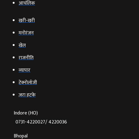
आचंलिक
खरी-खरी
मनोरंजन
खेल
राजनीति
व्‍यापार
टेक्‍नोलॉजी
ज़रा हटके
Indore (HO)
0731-4220027/ 4220036
Bhopal