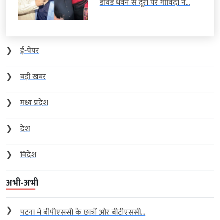
डेविड धवन से दूरी पर गोविंदा ने...
❯
ई-पेपर
❯
बड़ी खबर
❯
मध्य प्रदेश
❯
देश
❯
विदेश
अभी-अभी
❯
पटना में बीपीएससी के छात्रों और बीटीएससी...