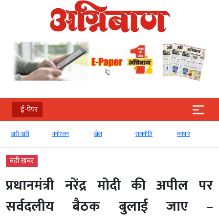
ई-पेपर
खरी
मनोरंजन
खेल
राजनीति
व्‍यापार
टेक्‍नोलॉजी
बड़ी खबर
प्रधानमंत्री नरेंद्र मोदी की अपील पर
सर्वदलीय बैठक बुलाई जाए –