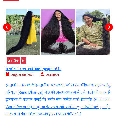
जीवनशैली
देश
धर्म-ज्‍योतिष
नटराज के पैरों तले कौन है अपस्मार? शिव...
August 08, 2026
AGNIBAN
 इन्फ्लुएंसर रेनू
नई दिल्ली। भगवान शिव (Lord Shiva) का नटराज (Natara
बालों की वजह से
सनातन परंपरा (Sanatan Tradition) के सबसे गूढ़ और प्रतीकात्म
र्ड्स (Guinness
से एक माना जाता है। नृत्य के अधिपति के रूप में शिव की यह प
र्ड दर्ज हुआ है।
कलात्मक अभिव्यक्ति नहीं, बल्कि सृष्टि, ऊर्जा, समय, ज्ञान और चेतना 
संदेशों को भी दर्शाती है। […]