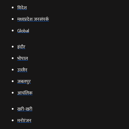
विदेश
मध्यप्रदेश जनसंपर्क
Global
इंदौर
भोपाल
उज्‍जैन
जबलपुर
आचंलिक
खरी-खरी
मनोरंजन