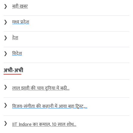
❯
बड़ी खबर
❯
मध्य प्रदेश
❯
देश
❯
विदेश
अभी-अभी
❯
लाल झाड़ी की चाय दुनिया में बढ़ी...
❯
विजय-संगीता की कहानी में आया बड़ा ट्विस्ट,...
❯
IIT Indore का कमाल, 10 साल शोध...