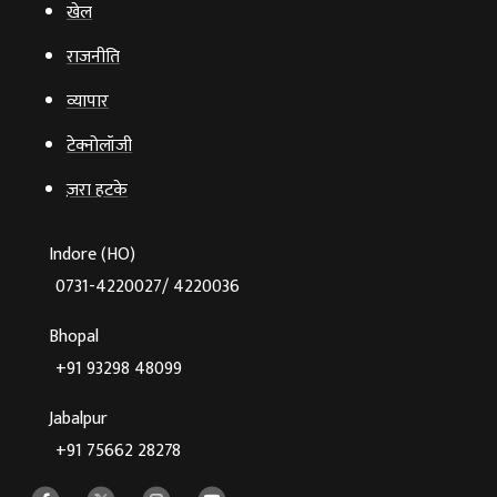
खेल
राजनीति
व्‍यापार
टेक्‍नोलॉजी
ज़रा हटके
Indore (HO)
0731-4220027/ 4220036
Bhopal
+91 93298 48099
Jabalpur
+91 75662 28278