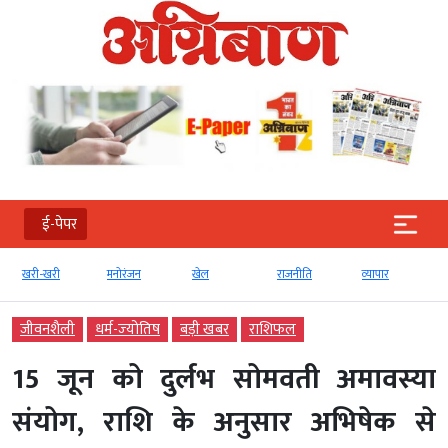
ई-पेपर
मनोरंजन
खेल
राजनीति
व्‍यापार
टेक्‍नोलॉजी
जीवनशैली
धर्म-ज्‍योतिष
बड़ी खबर
राशिफल
15 जून को दुर्लभ सोमवती अमावस्या
संयोग, राशि के अनुसार अभिषेक से