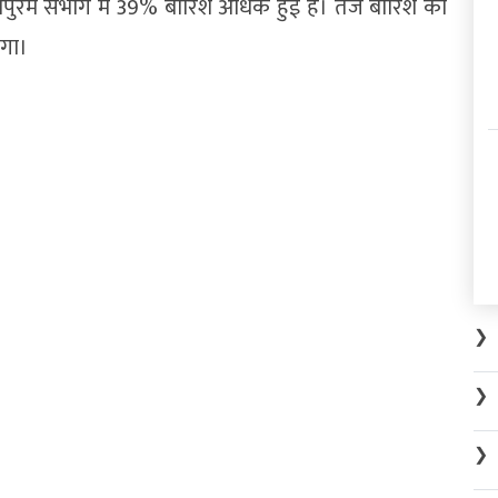
मदापुरम संभाग में 39% बारिश अधिक हुई है। तेज बारिश का
एगा।
❯
❯
❯