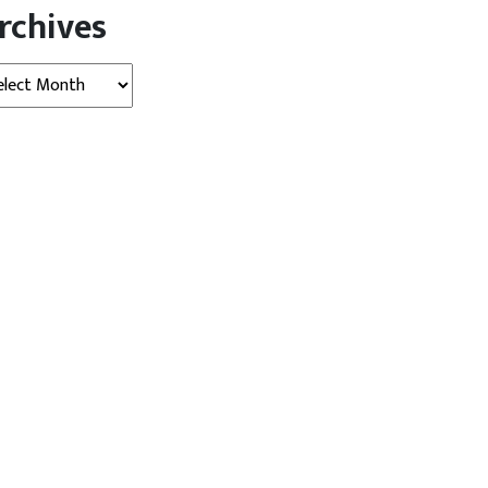
rchives
hives