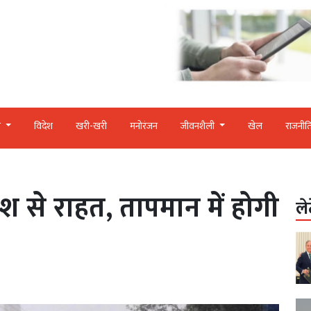
र
विदेश
खरी-खरी
मनोरंजन
जीवनशैली
खेल
राजनीत
रिश से राहत, तापमान में होगी
ले