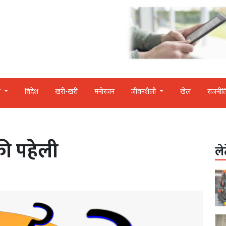
र
विदेश
खरी-खरी
मनोरंजन
जीवनशैली
खेल
राजनीत
ी पहेली
ले