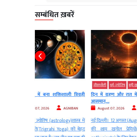
सम्बंधित ख़बरें
जीवनशैली
धर्म-ज्‍योतिष
बड़ी खबर
जीवनशैली
धर्म
क्तिशाली त्रिग्रही
दिन में ग्रहण और रात में जगमगाएगा
Sawan 20
आसमान,...
चमत्कारी मंत्र
AGNIBAN
August 07, 2026
AGNIBAN
August 07
trology)शास्त्र में
नई दिल्ली। 12 अगस्त (August 12)2026
नई दिल्ल
rahi Yoga) को बेहद
की शाम खगोल प्रेमियों(astronomy
महीना(mon