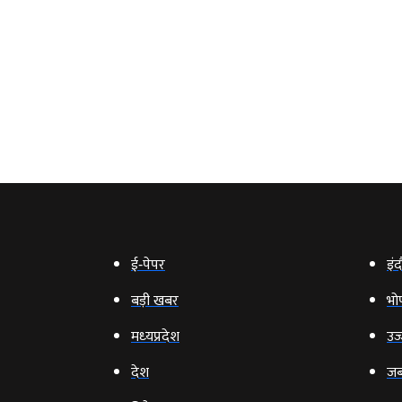
ई‑पेपर
इंद
बड़ी खबर
भो
मध्‍यप्रदेश
उज्
देश
जब