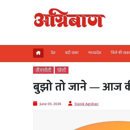
देश
बड़ी खबर
मध्‍यप्रदेश
जिले की खब
जीवनशैली
पहेली
बुझो तो जाने — आज क
June 03, 2026
Dainik Agniban