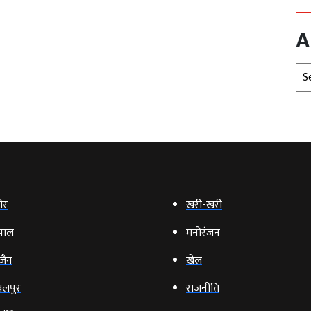
A
Arc
ौर
खरी-खरी
पाल
मनोरंजन
‍जैन
खेल
लपुर
राजनीति