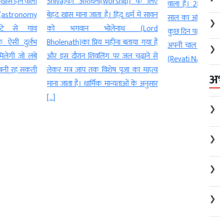
राधना(worship) के लिए
अच्छी
वाला है। 28 अगस्त को रक्षाबंधन के दिन
जाता है। हिंदू धर्म में सावन
है। ज
साल का अंतिम चंद्र ग्रहण भी पड़ेगा। इससे
❯
न भोलेनाथ (Lord
पर स
कुछ दिन पहले 20 अगस्त को शनि (Shani)
 प्रिय महीना बताया गया है
हमारी 
अपनी चाल में बदलाव करते हुए रेवती नक्षत्र
❯
शिवलिंग पर जल चढ़ाने से
है। इ
(Revati Nakshatra) के प्रथम चरण […]
ाप तक विशेष पूजा का महत्व
के मक
अ
धार्मिक मान्यताओं के अनुसार
❯
❯
❯
❯