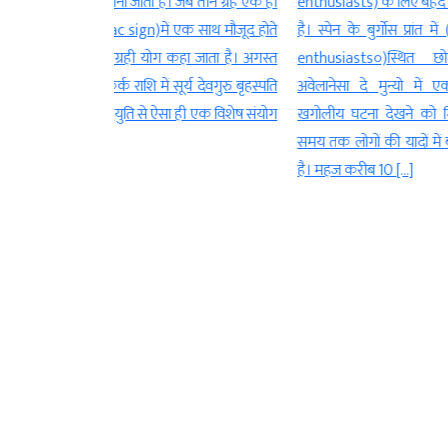
ै। जब तीन ग्रह एक ही
enthusiasts) के लिए बेहद खास होने वाली
Shiva)की आ
 एक साथ मौजूद होते
है। स्पेन के बुर्गोस प्रांत में (astronomy
बेहद खास माना 
ग कहा जाता है। अगस्त
enthusiasts०)स्थित छोटे से गांव
को भगवा
ूर्य देवगुरु बृहस्पति
अवेलानेसा दे मुन्यो में एक ऐसी दुर्लभ
Bholenath)का
 ही एक विशेष संयोग
खगोलीय घटना देखने को मिलेगी जो लंबे
और इस दौरान 
समय तक लोगों की यादों में बनी रह सकती
लेकर मंत्र ज
है। महज करीब 10 […]
माना जाता है। 
[…]