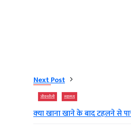
Next Post
जीवनशैली
स्‍वास्‍थ्‍य
क्‍या खाना खाने के बाद टहलने से पाच