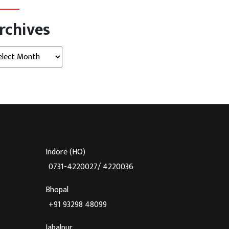
rchives
hives
Indore (HO)
0731-4220027/ 4220036
Bhopal
+91 93298 48099
Jabalpur