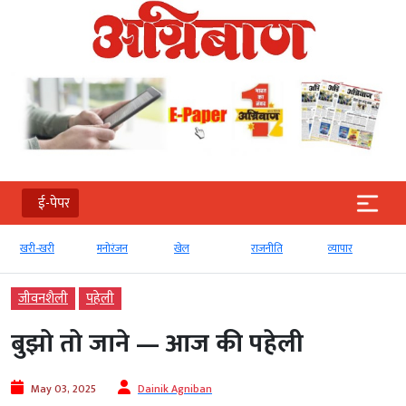
ई-पेपर
खरी-खरी
मनोरंजन
खेल
राजनीति
व्‍यापार
जीवनशैली
पहेली
बुझो तो जाने — आज की पहेली
May 03, 2025
Dainik Agniban