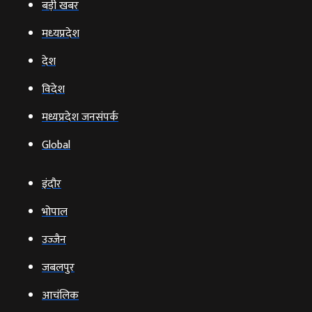
बड़ी खबर
मध्‍यप्रदेश
देश
विदेश
मध्यप्रदेश जनसंपर्क
Global
इंदौर
भोपाल
उज्‍जैन
जबलपुर
आचंलिक