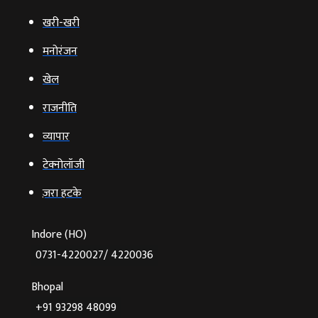
खरी-खरी
मनोरंजन
खेल
राजनीति
व्‍यापार
टेक्‍नोलॉजी
ज़रा हटके
Indore (HO)
0731-4220027/ 4220036
Bhopal
+91 93298 48099