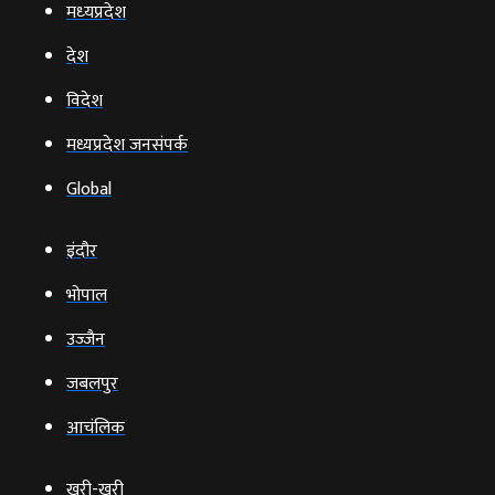
मध्‍यप्रदेश
देश
विदेश
मध्यप्रदेश जनसंपर्क
Global
इंदौर
भोपाल
उज्‍जैन
जबलपुर
आचंलिक
खरी-खरी