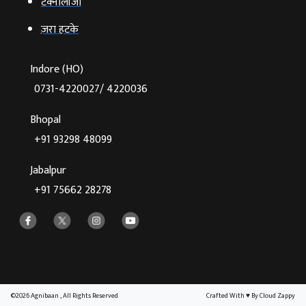
टेक्‍नोलॉजी
ज़रा हटके
Indore (HO)
0731-4220027/ 4220036
Bhopal
+91 93298 48099
Jabalpur
+91 75662 28278
©2026 Agnibaan , All Rights Reserved
Crafted With
♥
By Cloud Zappy