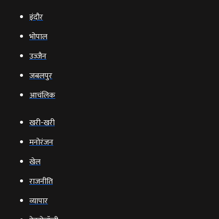
इंदौर
भोपाल
उज्‍जैन
जबलपुर
आचंलिक
खरी-खरी
मनोरंजन
खेल
राजनीति
व्‍यापार